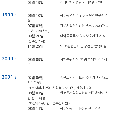
05월 19일
전남대학교병원 자매병원 결연
1999's
06월 10일
광주광역시 노인정신보건연구소 설
립
07월 03일
광주시립정신병원 병상 증설(4개동
28실 280병상)
09월 20일
마약류중독자 치료보호기관 지정
(광주광역시)
11월 29일
5.18관련단체 건강검진 협약체결
2000's
03월 09일
사회복귀시설 “인광 희망의 샘” 개
소
2001's
02월 06일
정신보건전문요원 수련기관지정(보
건복지부)
-임상심리사 2명, 사회복지사 3명, 간호사 7명
08월 01일
알코올재활상담센터 설립운영에 관
한 협약 체결
-보건복지부, 한국음주문화센터
08월 11일
광주인광알코올상담센터 개소