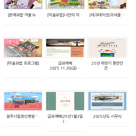
[문예요법'겨울 N…
[미술요법]나만의 미…
[레크레이션]과녁을 …
[미술요법 프로그램]
금요에배
25년 하반기 환잔안
…
2025.11.28(금)…
전…
광주시립정신병원 ‘…
금요예배(25년1월3일
2025년도 시무식
(…