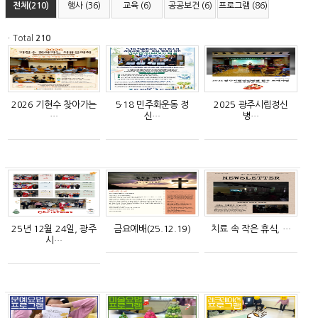
전체(210)
행사 (36)
교육 (6)
공공보건 (6)
프로그램 (86)
ㆍTotal
210
2026 기현수 찾아가는
5·18 민주화운동 정
2025 광주시립정신
…
신…
병…
25년 12월 24일, 광주
금요예배(25.12.19)
치료 속 작은 휴식, …
시…