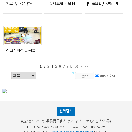
치료 속 작은 휴식, …
[문예요법'겨울 N…
[미술요법]나만의 미…
[레크레이션]과녁을 …
1
2
3
4
5
6
7
8
9
10
and
or
전화걸기
(62407) 전남광주통합특별시 광산구 삼도로 84-3(삼거동)
TEL. 062-949-5200~3 FAX. 062-949-5225