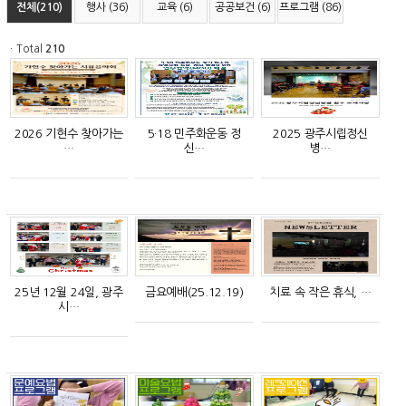
전체(210)
행사 (36)
교육 (6)
공공보건 (6)
프로그램 (86)
ㆍTotal
210
2026 기현수 찾아가는
5·18 민주화운동 정
2025 광주시립정신
…
신…
병…
25년 12월 24일, 광주
금요예배(25.12.19)
치료 속 작은 휴식, …
시…