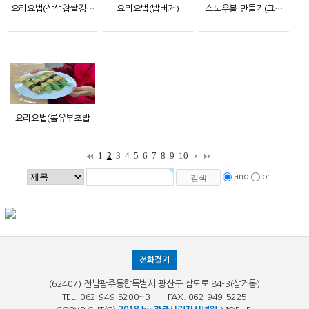
요리요법(삼색찹쌀경…
요리요법(밥버거)
스노우볼 만들기(크…
요리요법(롤유부초밥
1
2
3
4
5
6
7
8
9
10
and
or
전화걸기
(62407) 전남광주통합특별시 광산구 삼도로 84-3(삼거동)
TEL. 062-949-5200~3 FAX. 062-949-5225