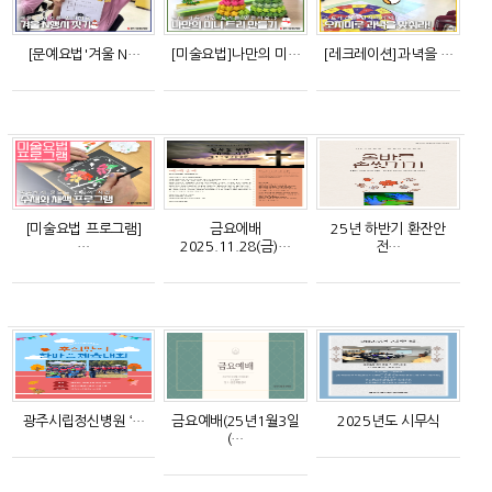
[문예요법'겨울 N…
[미술요법]나만의 미…
[레크레이션]과녁을 …
[미술요법 프로그램]
금요에배
25년 하반기 환잔안
…
2025.11.28(금)…
전…
광주시립정신병원 ‘…
금요예배(25년1월3일
2025년도 시무식
(…