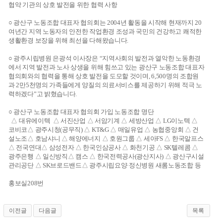
협약 기관의 상호 발전을 위한 협력 사항
○ 광산구 노동조합 대표자 협의회는 2004년 활동을 시작해 현재까지 20
여년간 지역 노동자의 안전한 작업환경 조성과 국민의 건강하고 쾌적한
생활환경 보장을 위해 최선을 다해왔습니다.
○ 광주시립병원 은광석 이사장은 “지역사회의 발전과 열악한 노동환경
에서 지역 발전과 노사 상생을 위해 힘쓰고 있는 광산구 노동조합 대표자
협의회와의 협력을 통해 상호 발전을 도모할 것이며, 6,500명의 조합원
과 2만5천명의 가족들에게 양질의 의료서비스를 제공하기 위해 적극 노
력하겠다”고 밝혔습니다.
○ 광산구 노동조합 대표자 협의회 가입 노동조합 명단
△ 대유에이텍 △ 서진산업 △ 서암기계 △ 세방산업 △ LG이노텍 △
코비코△ 광주시청(공무직) △ KT&G △ 매일유업 △ 농협중앙회 △ 건
설노조△ 호남샤니 △ 해양에너지 △ 호원그룹 △ 세아FS △ 한국알프스
△ 전국연대△ 삼성전자 △ 한국인삼공사 △ 화천기공 △ SK텔레콤 △
광주은행 △ 일신방직△ 캠스 △ 한국전력공사(광산지사) △ 광산구시설
관리공단 △ SK브로드밴드△ 광주시립요양·정신병원 새롬노동조합 등
홍보실208번
이전글
다음글
목록