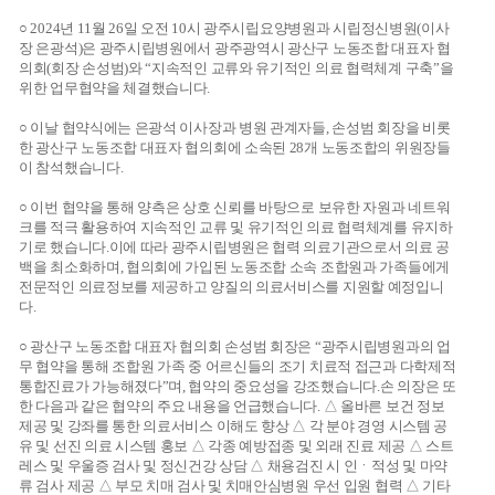
○ 2024년 11월 26일 오전 10시 광주시립요양병원과 시립정신병원(이사
장 은광석)은 광주시립병원에서 광주광역시 광산구 노동조합 대표자 협
의회(회장 손성범)와 “지속적인 교류와 유기적인 의료 협력체계 구축”을
위한 업무협약을 체결했습니다.
○ 이날 협약식에는 은광석 이사장과 병원 관계자들, 손성범 회장을 비롯
한 광산구 노동조합 대표자 협의회에 소속된 28개 노동조합의 위원장들
이 참석했습니다.
○ 이번 협약을 통해 양측은 상호 신뢰를 바탕으로 보유한 자원과 네트워
크를 적극 활용하여 지속적인 교류 및 유기적인 의료 협력체계를 유지하
기로 했습니다.이에 따라 광주시립병원은 협력 의료기관으로서 의료 공
백을 최소화하며, 협의회에 가입된 노동조합 소속 조합원과 가족들에게
전문적인 의료정보를 제공하고 양질의 의료서비스를 지원할 예정입니
다.
○ 광산구 노동조합 대표자 협의회 손성범 회장은 “광주시립병원과의 업
무 협약을 통해 조합원 가족 중 어르신들의 조기 치료적 접근과 다학제적
통합진료가 가능해졌다”며, 협약의 중요성을 강조했습니다.손 의장은 또
한 다음과 같은 협약의 주요 내용을 언급했습니다. △ 올바른 보건 정보
제공 및 강좌를 통한 의료서비스 이해도 향상 △ 각 분야 경영 시스템 공
유 및 선진 의료 시스템 홍보 △ 각종 예방접종 및 외래 진료 제공 △ 스트
레스 및 우울증 검사 및 정신건강 상담 △ 채용검진 시 인ㆍ적성 및 마약
류 검사 제공 △ 부모 치매 검사 및 치매안심병원 우선 입원 협력 △ 기타