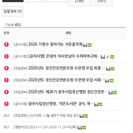
(246)
(361)
입찰정보 (3)
ㆍTotal
652
번호
제목
2026 기현수 찾아가는 치유음악회
[
공지사항
]
[공지사항] 은광석 이사장님이 수피아여고에…
[
공지사항
]
2026년도 정신건강전문요원 수련생 모집 최종 …
[
모집정보
]
2026년도 정신건강전문요원 수련생 모집 서류…
[
모집정보
]
2026년도 제26기 광주시립정신병원 정신건강전…
[
모집정보
]
광주시립정신병원, ‘작은도서관’ 공식 개…
[
공지사항
]
382
[
모집정보
]
2023년도 12월 상반기 직원 모집 공고
381
[
영양식단
]
[2023.11.20~2023.11.26 식단표]