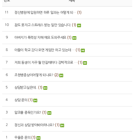
번호
제목
11
(1)
정신병원에 입원하면 하루 일과는 어떻게 되…
10
(1)
잠도 못자고 스트레스 받는 일만 있습니다.
9
(1)
아버지가 폭력성 치매 예요 도와주세요
8
(1)
아들이 학교 갔다 오면 게임만 하고 있는데 …
7
(1)
저희 동생이 자꾸 뭘 만질때마다 강박적으로 …
6
(2)
조현병증상이어떻게 되나요?
5
(1)
상담받고싶은데..
4
(1)
상담 문의
3
(1)
알코올 중독인가요?
2
(1)
정신과 상담 받아봐야하나요?
1
(1)
우울증 문의