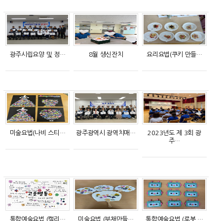
광주시립요양 및 정…
8월 생신잔치
요리요법(쿠키 만들…
미술요법(나비 스티…
광주광역시 광역치매…
2023년도 제 3회 광
주…
통합예술요법 (캘리…
미술요법 (부채만들…
통합예술요법 (로봇 …