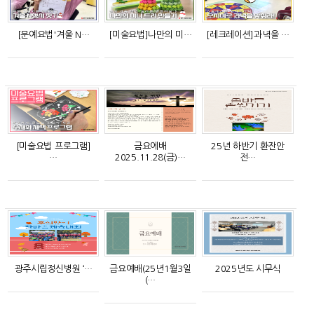
[문예요법'겨울 N…
[미술요법]나만의 미…
[레크레이션]과녁을 …
[미술요법 프로그램]
금요에배
25년 하반기 환잔안
…
2025.11.28(금)…
전…
광주시립정신병원 ‘…
금요예배(25년1월3일
2025년도 시무식
(…