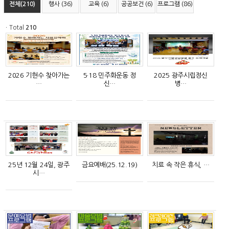
전체(210)
행사 (36)
교육 (6)
공공보건 (6)
프로그램 (86)
ㆍTotal
210
2026 기현수 찾아가는
5·18 민주화운동 정
2025 광주시립정신
…
신…
병…
25년 12월 24일, 광주
금요예배(25.12.19)
치료 속 작은 휴식, …
시…