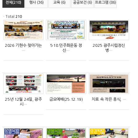
전체(210)
행사 (36)
교육 (6)
공공보건 (6)
프로그램 (86)
ㆍTotal
210
2026 기현수 찾아가는
5·18 민주화운동 정
2025 광주시립정신
…
신…
병…
25년 12월 24일, 광주
금요예배(25.12.19)
치료 속 작은 휴식, …
시…