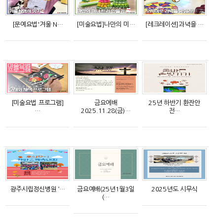
[문예요법'겨울 N…
[미술요법]나만의 미…
[레크레이션]과녁을 …
[미술요법 프로그램]
금요에배
25년 하반기 환잔안
…
2025.11.28(금)…
전…
광주시립정신병원 ‘…
금요예배(25년1월3일
2025년도 시무식
(…