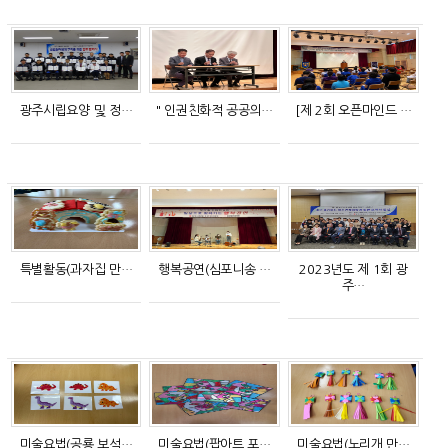
광주시립요양 및 정…
" 인권친화적 공공의…
[제 2회 오픈마인드 …
특별활동(과자집 만…
행복공연(심포니송 …
2023년도 제 1회 광
주…
미술요법(공룡 보석…
미술요법(팝아트 포…
미술요법(노리개 만…