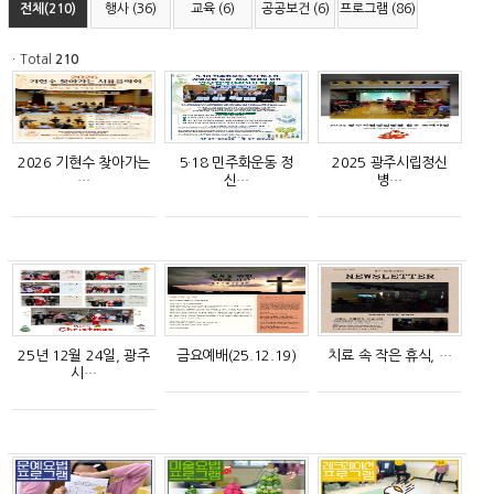
전체(210)
행사 (36)
교육 (6)
공공보건 (6)
프로그램 (86)
ㆍTotal
210
2026 기현수 찾아가는
5·18 민주화운동 정
2025 광주시립정신
…
신…
병…
25년 12월 24일, 광주
금요예배(25.12.19)
치료 속 작은 휴식, …
시…