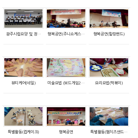
광주시립요양 및 정…
행복공연(주니쇼케스…
행복공연(힐링밴드)
뷰티케어(네일)
미술요법 (보드게임2…
요리요법(떡볶이)
특별활동(컵케이크)
행복공연
특별활동(햄치즈샌드…