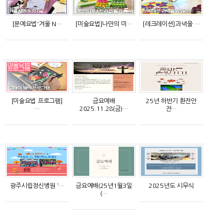
[문예요법'겨울 N…
[미술요법]나만의 미…
[레크레이션]과녁을 …
[미술요법 프로그램]
금요에배
25년 하반기 환잔안
…
2025.11.28(금)…
전…
광주시립정신병원 ‘…
금요예배(25년1월3일
2025년도 시무식
(…