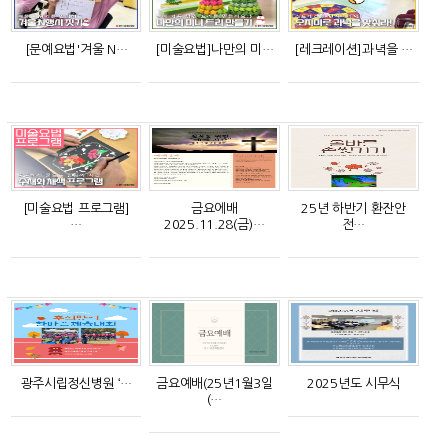
[문예요법'겨울 N…
[미술요법]나만의 미…
[레크레이션]과녁을 …
[미술요법 프로그램]
금요에배
25년 하반기 환잔안
…
2025.11.28(금)…
전…
광주시립정신병원 ‘…
금요예배(25년1월3일
2025년도 시무식
(…