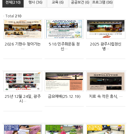
전체(210)
행사 (36)
교육 (6)
공공보건 (6)
프로그램 (86)
ㆍTotal
210
2026 기현수 찾아가는
5·18 민주화운동 정
2025 광주시립정신
…
신…
병…
25년 12월 24일, 광주
금요예배(25.12.19)
치료 속 작은 휴식, …
시…