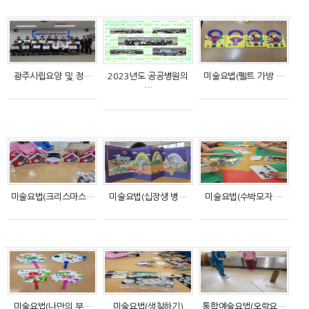
광주시립요양 및 정…
2023년도 공공병원의
미술요법(펠트 가방 …
…
미술요법(크리스마스…
미술요법(십장생 병…
미술요법(수박모자 …
미술요법(나만의 부…
미술요법(색칠하기)
통합예술요법(오락요…