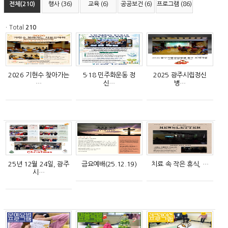
전체(210)
행사 (36)
교육 (6)
공공보건 (6)
프로그램 (86)
ㆍTotal
210
2026 기현수 찾아가는
5·18 민주화운동 정
2025 광주시립정신
…
신…
병…
25년 12월 24일, 광주
금요예배(25.12.19)
치료 속 작은 휴식, …
시…