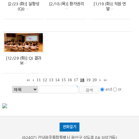
[2/23 (화)] 질향상
[2/18 (목)] 환자권리
[1/19 (화)] 직원 연
(QI) …
…
말…
[12/29 (화)] QI 결과
보…
11
12
13
14
15
16
17
18
19
20
and
or
전화걸기
(62407) 전남광주통합특별시 광산구 삼도로 84-3(삼거동)