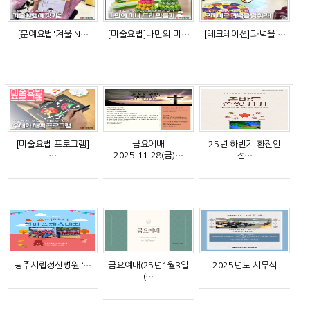
[문예요법'겨울 N…
[미술요법]나만의 미…
[레크레이션]과녁을 …
[미술요법 프로그램]
금요에배
25년 하반기 환잔안
…
2025.11.28(금)…
전…
광주시립정신병원 ‘…
금요예배(25년1월3일
2025년도 시무식
(…