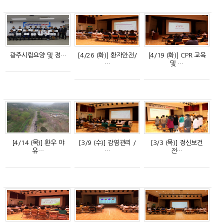
광주시립요양 및 정…
[4/26 (화)] 환자안전/
[4/19 (화)] CPR 교육
…
및 …
[4/14 (목)] 환우 야
[3/9 (수)] 감염관리 /
[3/3 (목)] 정신보건
유…
…
전…