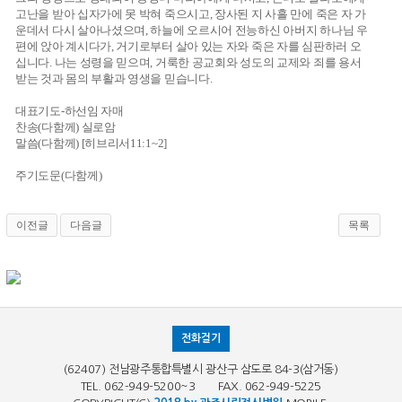
고난을 받아 십자가에 못 박혀 죽으시고, 장사된 지 사흘 만에 죽은 자 가
운데서 다시 살아나셨으며, 하늘에 오르시어 전능하신 아버지 하나님 우
편에 앉아 계시다가, 거기로부터 살아 있는 자와 죽은 자를 심판하러 오
십니다. 나는 성령을 믿으며, 거룩한 공교회와 성도의 교제와 죄를 용서
받는 것과 몸의 부활과 영생을 믿습니다.
대표기도-하선임 자매
찬송(다함께) 실로암
말씀(다함께) [히브리서11:1~2]
주기도문(다함께)
이전글
다음글
목록
전화걸기
(62407) 전남광주통합특별시 광산구 삼도로 84-3(삼거동)
TEL. 062-949-5200~3 FAX. 062-949-5225