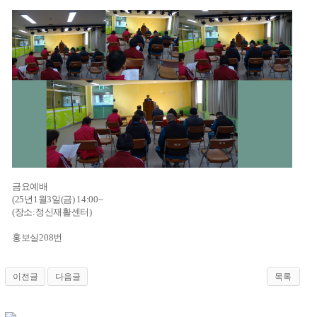
금요예배
(25년1월3일(금) 14:00~
(장소:정신재활센터)
홍보실208번
이전글
다음글
목록