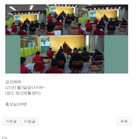
금요예배
(25년1월3일(금) 14:00~
(장소:정신재활센터)
홍보실208번
이전글
다음글
목록