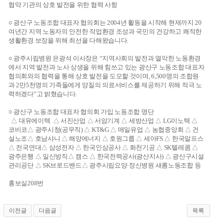
협약 기관의 상호 발전을 위한 협력 사항
○ 광산구 노동조합 대표자 협의회는 2004년 활동을 시작해 현재까지 20
여년간 지역 노동자의 안전한 작업환경 조성과 국민의 건강하고 쾌적한
생활환경 보장을 위해 최선을 다해왔습니다.
○ 광주시립병원 은광석 이사장은 “지역사회의 발전과 열악한 노동환경
에서 지역 발전과 노사 상생을 위해 힘쓰고 있는 광산구 노동조합 대표자
협의회와의 협력을 통해 상호 발전을 도모할 것이며, 6,500명의 조합원
과 2만5천명의 가족들에게 양질의 의료서비스를 제공하기 위해 적극 노
력하겠다”고 밝혔습니다.
○ 광산구 노동조합 대표자 협의회 가입 노동조합 명단
△ 대유에이텍 △ 서진산업 △ 서암기계 △ 세방산업 △ LG이노텍 △
코비코△ 광주시청(공무직) △ KT&G △ 매일유업 △ 농협중앙회 △ 건
설노조△ 호남샤니 △ 해양에너지 △ 호원그룹 △ 세아FS △ 한국알프스
△ 전국연대△ 삼성전자 △ 한국인삼공사 △ 화천기공 △ SK텔레콤 △
광주은행 △ 일신방직△ 캠스 △ 한국전력공사(광산지사) △ 광산구시설
관리공단 △ SK브로드밴드△ 광주시립요양·정신병원 새롬노동조합 등
홍보실208번
이전글
다음글
목록