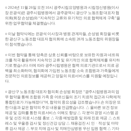
○ 2024년 11월 26일 오전 10시 광주시립요양병원과 시립정신병원(이사
장 은광석)은 광주시립병원에서 광주광역시 광산구 노동조합 대표자 협
의회(회장 손성범)와 “지속적인 교류와 유기적인 의료 협력체계 구축”을
위한 업무협약을 체결했습니다.
○ 이날 협약식에는 은광석 이사장과 병원 관계자들, 손성범 회장을 비롯
한 광산구 노동조합 대표자 협의회에 소속된 28개 노동조합의 위원장들
이 참석했습니다.
○ 이번 협약을 통해 양측은 상호 신뢰를 바탕으로 보유한 자원과 네트워
크를 적극 활용하여 지속적인 교류 및 유기적인 의료 협력체계를 유지하
기로 했습니다.이에 따라 광주시립병원은 협력 의료기관으로서 의료 공
백을 최소화하며, 협의회에 가입된 노동조합 소속 조합원과 가족들에게
전문적인 의료정보를 제공하고 양질의 의료서비스를 지원할 예정입니
다.
○ 광산구 노동조합 대표자 협의회 손성범 회장은 “광주시립병원과의 업
무 협약을 통해 조합원 가족 중 어르신들의 조기 치료적 접근과 다학제적
통합진료가 가능해졌다”며, 협약의 중요성을 강조했습니다.손 의장은 또
한 다음과 같은 협약의 주요 내용을 언급했습니다. △ 올바른 보건 정보
제공 및 강좌를 통한 의료서비스 이해도 향상 △ 각 분야 경영 시스템 공
유 및 선진 의료 시스템 홍보 △ 각종 예방접종 및 외래 진료 제공 △ 스트
레스 및 우울증 검사 및 정신건강 상담 △ 채용검진 시 인ㆍ적성 및 마약
류 검사 제공 △ 부모 치매 검사 및 치매안심병원 우선 입원 협력 △ 기타