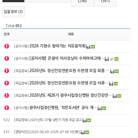
(246)
(361)
입찰정보 (3)
ㆍTotal
652
번호
제목
2026 기현수 찾아가는 치유음악회
[
공지사항
]
[공지사항] 은광석 이사장님이 수피아여고에…
[
공지사항
]
2026년도 정신건강전문요원 수련생 모집 최종 …
[
모집정보
]
2026년도 정신건강전문요원 수련생 모집 서류…
[
모집정보
]
2026년도 제26기 광주시립정신병원 정신건강전…
[
모집정보
]
광주시립정신병원, ‘작은도서관’ 공식 개…
[
공지사항
]
532
[
모집정보
]
2025년도 07월 상반기 직원 모집 공고
531
[
영양식단
]
[2025.06.30~2025.07.06 식단표]