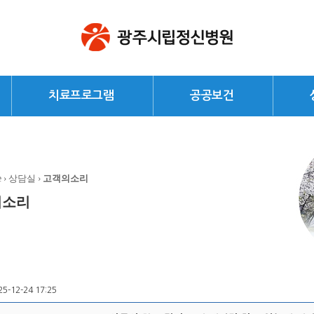
치료프로그램
공공보건
e
› 상담실 ›
고객의소리
의소리
25-12-24 17:25