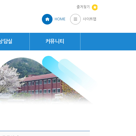
즐겨찾기
HOME
사이트맵
상담실
커뮤니티