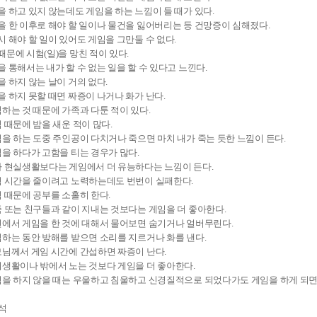
임을 하고 있지 않는데도 게임을 하는 느낌이 들 때가 있다.
임을 한 이후로 해야 할 일이나 물건을 잃어버리는 등 건망증이 심해졌다.
드시 해야 할 일이 있어도 게임을 그만둘 수 없다.
임때문에 시험(일)을 망친 적이 있다.
임을 통해서는 내가 할 수 없는 일을 할 수 있다고 느낀다.
임을 하지 않는 날이 거의 없다.
임을 하지 못할 때면 짜증이 나거나 화가 난다.
게임하는 것 때문에 가족과 다툰 적이 있다.
게임 때문에 밤을 새운 적이 많다.
게임을 하는 도중 주인공이 다치거나 죽으면 마치 내가 죽는 듯한 느낌이 든다.
게임을 하다가 고함을 티는 경우가 많다.
내가 현실생활보다는 게임에서 더 유능하다는 느낌이 든다.
게임 시간을 줄이려고 노력하는데도 번번이 실패한다.
게임 때문에 공부를 소홀히 한다.
가족 또는 친구들과 같이 지내는 것보다는 게임을 더 좋아한다.
주변에서 게임을 한 것에 대해서 물어보면 숨기거나 얼버무린다.
게임하는 동안 방해를 받으면 소리를 지르거나 화를 낸다.
부모님께서 게임 시간에 간섭하면 짜증이 난다.
취미생활이나 밖에서 노는 것보다 게임을 더 좋아한다.
게임을 하지 않을 때는 우울하고 침울하고 신경질적으로 되었다가도 게임을 하게 되면
석