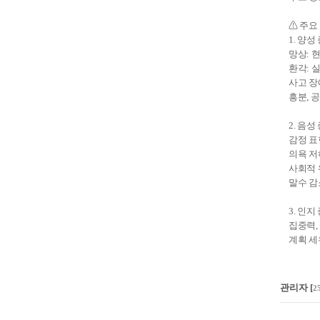
⚠ 주요
1. 양
망상: 
환각: 
사고 장
흥분, 
2. 음
감정 표
의욕 저
사회적 
말수 감
3. 인지
집중력,
계획 세
관리자
[
2