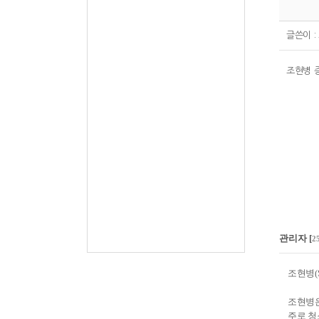
글쓴이 :
조현병 
관리자
[
2
조현병(Sc
조현병은
주로 청