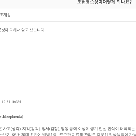
조현병증상이어떻게 되나요?
조재성
증상에 대해서 알고 싶습니다
5-10-31 10:39]
hizophrenia)
 사고(생각), 지각(감각), 정서(감정), 행동 등에 이상이 생겨 현실 인식이 왜곡되
소년기 후반~30대 초반에 발병하며, 꾸준한 치료와 관리로 충분히 일상생활이 가