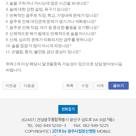
3. 술을 구하거나 마시는데 많은 시간을 보내나요?
4. 술에 대한 강한 갈망, 욕구가 있나요?
5. 반복적인 음주로 직장, 학교, 가정내에 문제가 있나요?
6. 음주로 인해 대인관계 문제가 생기거나 악화됬나요?
7. 음주로 인해 직업, 여가 등 중요한 활동을 포기했나요?
8. 신체적으로 해가 됨에도 반복적으로 술을 마시나요?
9. 신체, 심리적 문제가 악화되지만 금주를 못하나요?
10. 술을 점점 더 많이 마시게 되었나요?
11. 손떨림, 환각, 불안등 금단 증상이 있나요?
위에 2개 이상 해당시 알코올중독 가능성이 있으므로 상담 받아보시길
바랍니다.
이전글
다음글
목록
수정
삭제
글쓰기
전화걸기
(62407) 전남광주통합특별시 광산구 삼도로 84-3(삼거동)
TEL. 062-949-5200~3 FAX. 062-949-5225
COPYRIGHT(C)
2018 by 광주시립정신병원
MOBILE.