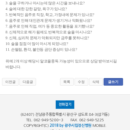
3. 술을 구하거나 마시는데 많은 시간을 보내나요?
4. 술에 대한 강한 갈망, 욕구가 있나요?
5. 반복적인 음주로 직장, 학교, 가정내에 문제가 있나요?
6. 음주로 인해 대인관계 문제가 생기거나 악화됬나요?
7. 음주로 인해 직업, 여가 등 중요한 활동을 포기했나요?
8. 신체적으로 해가 됨에도 반복적으로 술을 마시나요?
9. 신체, 심리적 문제가 악화되지만 금주를 못하나요?
10. 술을 점점 더 많이 마시게 되었나요?
11. 손떨림, 환각, 불안등 금단 증상이 있나요?
위에 2개 이상 해당시 알코올중독 가능성이 있으므로 상담 받아보시길
바랍니다.
이전글
다음글
목록
수정
삭제
글쓰기
전화걸기
(62407) 전남광주통합특별시 광산구 삼도로 84-3(삼거동)
TEL. 062-949-5200~3 FAX. 062-949-5225
COPYRIGHT(C)
2018 by 광주시립정신병원
MOBILE.